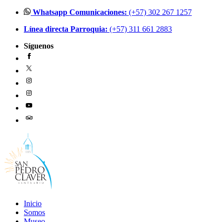
Ir
Whatsapp Comunicaciones:
(+57) 302 267 1257
al
Línea directa Parroquia:
(+57) 311 661 2883
contenido
Síguenos
Inicio
Somos
Museo