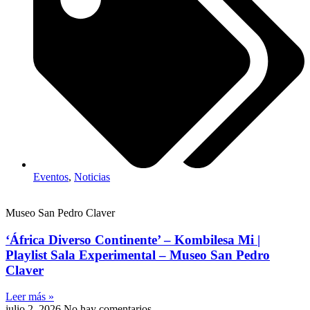
Eventos
,
Noticias
Museo San Pedro Claver
‘África Diverso Continente’ – Kombilesa Mi |
Playlist Sala Experimental – Museo San Pedro
Claver
Leer más »
julio 2, 2026
No hay comentarios