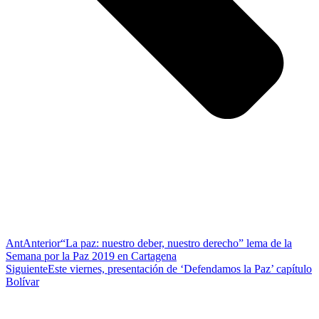
Ant
Anterior
“La paz: nuestro deber, nuestro derecho” lema de la
Semana por la Paz 2019 en Cartagena
Siguiente
Este viernes, presentación de ‘Defendamos la Paz’ capítulo
Bolívar