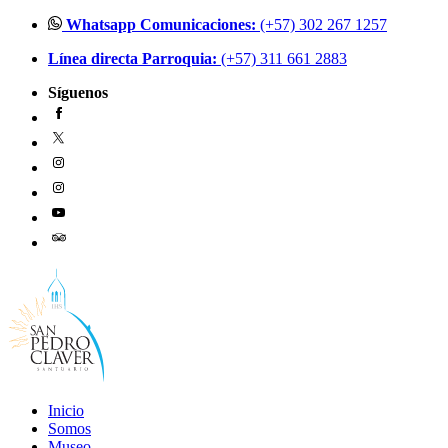
Ir
Whatsapp Comunicaciones:
(+57) 302 267 1257
al
Línea directa Parroquia:
(+57) 311 661 2883
contenido
Síguenos
Inicio
Somos
Museo