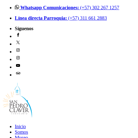
Ir
Whatsapp Comunicaciones:
(+57) 302 267 1257
al
Línea directa Parroquia:
(+57) 311 661 2883
contenido
Síguenos
Inicio
Somos
Museo