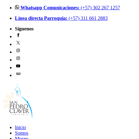
Ir
Whatsapp Comunicaciones:
(+57) 302 267 1257
al
Línea directa Parroquia:
(+57) 311 661 2883
contenido
Síguenos
Inicio
Somos
Museo