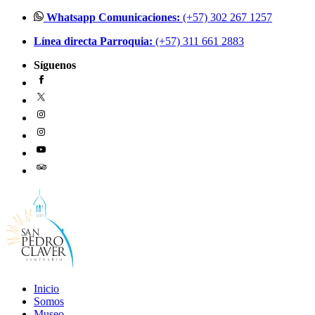
Ir
Whatsapp Comunicaciones:
(+57) 302 267 1257
al
Línea directa Parroquia:
(+57) 311 661 2883
contenido
Síguenos
Inicio
Somos
Museo