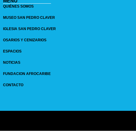
MENÚ
QUIÉNES SOMOS
MUSEO SAN PEDRO CLAVER
IGLESIA SAN PEDRO CLAVER
OSARIOS Y CENIZARIOS
ESPACIOS
NOTICIAS
FUNDACION AFROCARIBE
CONTACTO
© 2024 GRUPO
SANPEDROCLAVER
| comunicaciones@sanpedroclaver.co | All
Rights Reserved