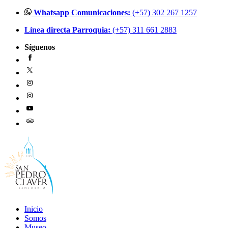
Ir
Whatsapp Comunicaciones:
(+57) 302 267 1257
al
Línea directa Parroquia:
(+57) 311 661 2883
contenido
Síguenos
Inicio
Somos
Museo