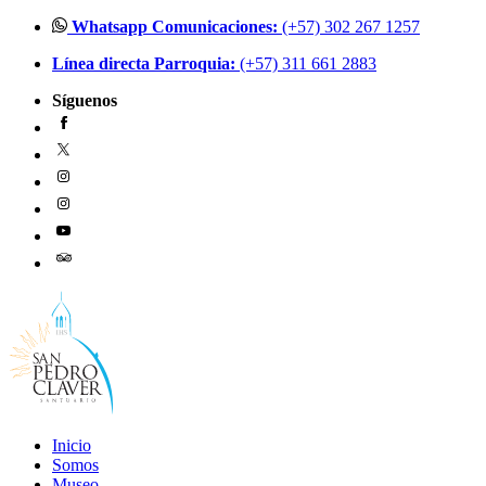
Ir
Whatsapp Comunicaciones:
(+57) 302 267 1257
al
Línea directa Parroquia:
(+57) 311 661 2883
contenido
Síguenos
Inicio
Somos
Museo