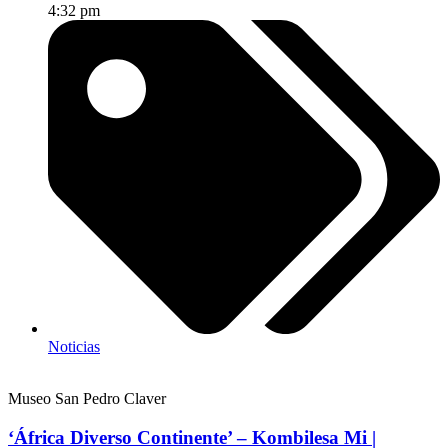
4:32 pm
Noticias
Museo San Pedro Claver
‘África Diverso Continente’ – Kombilesa Mi |