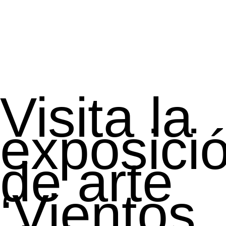
Visita la
exposici
de arte
‘Vientos