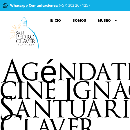
Whatsapp Comunicaciones:
(+57) 302 267 1257
INICIO
SOMOS
MUSEO
Agéndate|
cine Igna
Santuari
Claver