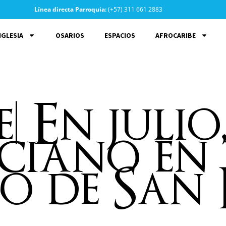
Línea directa Parroquia:
(+57) 311 661 2883
IGLESIA
OSARIOS
ESPACIOS
AFROCARIBE
 En julio,
ciano en 
o de San