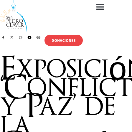
DONACIONES
Exposici
‘Conflic
y Paz’ de
la