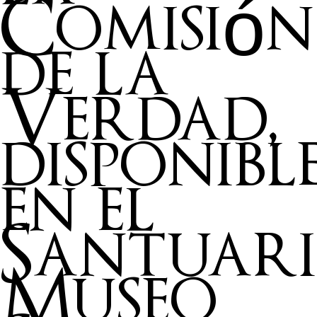
Comisión
de la
Verdad,
disponibl
en el
Santuar
Museo