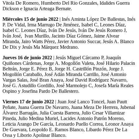
Vitola De Romero, Humberto Del Rio Gonzales, Idalides Guerra
Dickson e Ignacia Arteaga Bernate.
Miércoles 15 de junio 2022
| Inés Aminta López De Ballestas, Inés
P. De Vidal, Irma Marrugo De Jiménez, Isabel C, Leones Díaz,
Isabel C. Leones Díaz, Iván De Jesús, Iván De Jesús Romero J,
Iván José, Ivan Murillo, Jacinto Díaz Gómez, Jaime Alvear
Miranda, Jairo Watts Pérez, Javier Antonio Succar, Jesús A. Blanco
De Dix y Jesús Ma Márquez Medrano.
Jueves 16 de junio 2022
| Jesús Miguel Cárcamo P, Joaquín
Quiñones Cárdenas, Jorge A. Mogollón Valeta, José Hilario Palacin
Beltrán, Jorge E. Pérez B, Jorge H. Castrillón Pinzón, Jorge J.
Mogollón Caraballo, José Adán Miranda Carrillo, José Antonio
Vargas Salas, José Bran Anaya, José David Rodríguez Navarro,
José G. Astudillo Gordillo, José Marmolejo C, Josefa María Reales
Ospino y Josefina Pardo De Ballestero.
Viernes 17 de junio 2022
| Juan José Lanco Toncel, Juan Pautt
Peñate, Juana Guerra De Navarro, Juana Meza De Herrera, Jubenal
Álvarez Barragán, Julia Cuesta Barrera, Julio Cesar Villamizar
Pineda, Julio Medina Muriel, Lacides Antonio Patrón Moreno,
Leticia Arango De García, Leonardo Puello Correa, Leonor Anaya
De Guevara, Leopoldo E. Ramos Blanco, Libardo Pérez De La
Ossa y Liborio Apolinar Blanco.