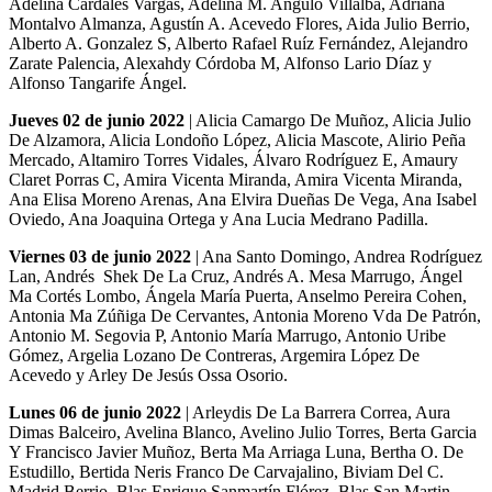
Adelina Cardales Vargas, Adelina M. Angulo Villalba, Adriana
Montalvo Almanza, Agustín A. Acevedo Flores, Aida Julio Berrio,
Alberto A. Gonzalez S, Alberto Rafael Ruíz Fernández, Alejandro
Zarate Palencia, Alexahdy Córdoba M, Alfonso Lario Díaz y
Alfonso Tangarife Ángel.
Jueves 02 de junio 2022
| Alicia Camargo De Muñoz, Alicia Julio
De Alzamora, Alicia Londoño López, Alicia Mascote, Alirio Peña
Mercado, Altamiro Torres Vidales, Álvaro Rodríguez E, Amaury
Claret Porras C, Amira Vicenta Miranda, Amira Vicenta Miranda,
Ana Elisa Moreno Arenas, Ana Elvira Dueñas De Vega, Ana Isabel
Oviedo, Ana Joaquina Ortega y Ana Lucia Medrano Padilla.
Viernes 03 de junio 2022
| Ana Santo Domingo, Andrea Rodríguez
Lan, Andrés Shek De La Cruz, Andrés A. Mesa Marrugo, Ángel
Ma Cortés Lombo, Ángela María Puerta, Anselmo Pereira Cohen,
Antonia Ma Zúñiga De Cervantes, Antonia Moreno Vda De Patrón,
Antonio M. Segovia P, Antonio María Marrugo, Antonio Uribe
Gómez, Argelia Lozano De Contreras, Argemira López De
Acevedo y Arley De Jesús Ossa Osorio.
Lunes 06 de junio 2022
| Arleydis De La Barrera Correa, Aura
Dimas Balceiro, Avelina Blanco, Avelino Julio Torres, Berta Garcia
Y Francisco Javier Muñoz, Berta Ma Arriaga Luna, Bertha O. De
Estudillo, Bertida Neris Franco De Carvajalino, Biviam Del C.
Madrid Berrio, Blas Enrique Sanmartín Flórez, Blas San Martin