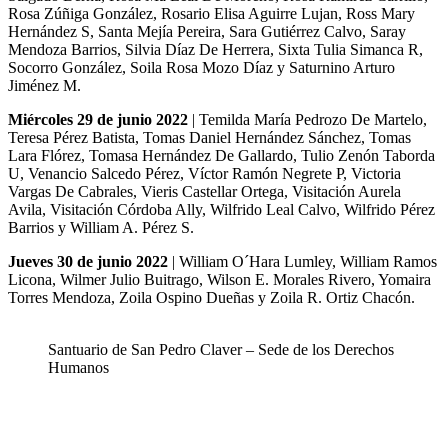
Rosa Zúñiga González, Rosario Elisa Aguirre Lujan, Ross Mary
Hernández S, Santa Mejía Pereira, Sara Gutiérrez Calvo, Saray
Mendoza Barrios, Silvia Díaz De Herrera, Sixta Tulia Simanca R,
Socorro González, Soila Rosa Mozo Díaz y Saturnino Arturo
Jiménez M.
Miércoles 29 de junio 2022
| Temilda María Pedrozo De Martelo,
Teresa Pérez Batista, Tomas Daniel Hernández Sánchez, Tomas
Lara Flórez, Tomasa Hernández De Gallardo, Tulio Zenón Taborda
U, Venancio Salcedo Pérez, Víctor Ramón Negrete P, Victoria
Vargas De Cabrales, Vieris Castellar Ortega, Visitación Aurela
Avila, Visitación Córdoba Ally, Wilfrido Leal Calvo, Wilfrido Pérez
Barrios y William A. Pérez S.
Jueves 30 de junio 2022
| William O´Hara Lumley, William Ramos
Licona, Wilmer Julio Buitrago, Wilson E. Morales Rivero, Yomaira
Torres Mendoza, Zoila Ospino Dueñas y Zoila R. Ortiz Chacón.
Santuario de San Pedro Claver – Sede de los Derechos
Humanos