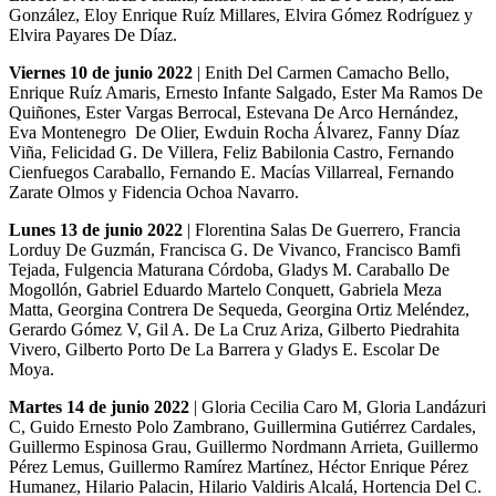
González, Eloy Enrique Ruíz Millares, Elvira Gómez Rodríguez y
Elvira Payares De Díaz.
Viernes 10 de junio 2022
| Enith Del Carmen Camacho Bello,
Enrique Ruíz Amaris, Ernesto Infante Salgado, Ester Ma Ramos De
Quiñones, Ester Vargas Berrocal, Estevana De Arco Hernández,
Eva Montenegro De Olier, Ewduin Rocha Álvarez, Fanny Díaz
Viña, Felicidad G. De Villera, Feliz Babilonia Castro, Fernando
Cienfuegos Caraballo, Fernando E. Macías Villarreal, Fernando
Zarate Olmos y Fidencia Ochoa Navarro.
Lunes 13 de junio 2022
| Florentina Salas De Guerrero, Francia
Lorduy De Guzmán, Francisca G. De Vivanco, Francisco Bamfi
Tejada, Fulgencia Maturana Córdoba, Gladys M. Caraballo De
Mogollón, Gabriel Eduardo Martelo Conquett, Gabriela Meza
Matta, Georgina Contrera De Sequeda, Georgina Ortiz Meléndez,
Gerardo Gómez V, Gil A. De La Cruz Ariza, Gilberto Piedrahita
Vivero, Gilberto Porto De La Barrera y Gladys E. Escolar De
Moya.
Martes 14 de junio 2022
| Gloria Cecilia Caro M, Gloria Landázuri
C, Guido Ernesto Polo Zambrano, Guillermina Gutiérrez Cardales,
Guillermo Espinosa Grau, Guillermo Nordmann Arrieta, Guillermo
Pérez Lemus, Guillermo Ramírez Martínez, Héctor Enrique Pérez
Humanez, Hilario Palacin, Hilario Valdiris Alcalá, Hortencia Del C.