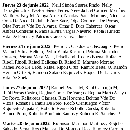
Jueves 23 de junio 2022
| Neill Simón Suarez Prado, Nelly
Barragán Utria, Néstor Sáenz Ferrer, Nereida Del Carmen Martínez
Martínez, Ney M. Anaya Arrieta, Nicolás Prada Martínez, Nicolasa
Ortiz De Arco, Obdulia Flórez Sáez, Olga Contreras De Porras,
Olga Pereira Vda De Álvarez, Omar E. Díaz Cabarcas, Oscar
Aníbal Contreras P, Pabla Elvira Vargas Navarro, Pabla Hurtado
Vda De Pereira y Patricio Garcés Carvajalino.
Viernes 24 de junio 2022
| Pedro C. Cuadrado Olascoagus, Pedro
Manuel Vitola Beltran, Pedro Vitola Ricardo, Petrona Mercado
Orozco, Petrona Mesa Mata, Prisciliand Rosales Baena, Rafael A.
Ripoll Ripoll, Rafael Ballestas B, Rafael E. Marrugo Moreno,
Rafael Polo De León, Rafael Ripoll Ortiz, Ramiro Bertel Q, Ramón
Hernán Ortiz S, Ramona Solano Esquivel y Raquel De La Cruz
Vda De Shek.
Lunes 27 de junio 2022
| Raquel Peralta M, Raúl Camargo M,
Raúl Porras Castro, Regina Cortes De Vargas, Regina María Anaya
De Royo, Religiosas Clarisas, Rita Hortensia Beltrán Vda De
Vitola, Rosalba Lambis De Polo, Rocío Cienfuegos Víctor,
Rigoberto Zapata Z, Roberto Benito Rebollo Cuesta, Roberto
Blanco Pupo, Roberto Bonfante Santos y Roberto R. Sánchez P.
Martes 28 de junio 2022
| Robinson Marimon Martínez, Rogelio
Salgado Berna, Rosa Ma Leal De Moreno, Rosa Ramírez Carrillo,