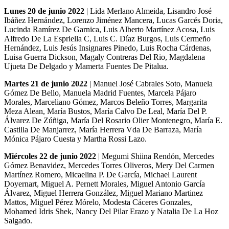
Lunes 20 de junio 2022
| Lida Merlano Almeida, Lisandro José
Ibáñez Hernández, Lorenzo Jiménez Mancera, Lucas Garcés Doria,
Lucinda Ramírez De Garnica, Luis Alberto Martínez Acosa, Luis
Alfredo De La Espriella C, Luis C. Díaz Burgos, Luis Cermeño
Hernández, Luis Jesús Insignares Pinedo, Luis Rocha Cárdenas,
Luisa Guerra Dickson, Magaly Contreras Del Rio, Magdalena
Ujueta De Delgado y Mamerta Fuentes De Pitalua.
Martes 21 de junio 2022
| Manuel José Cabrales Soto, Manuela
Gómez De Bello, Manuela Madrid Fuentes, Marcela Pájaro
Morales, Marceliano Gómez, Marcos Beleño Torres, Margarita
Meza Alean, María Bustos, María Calvo De Leal, María Del P.
Álvarez De Zúñiga, María Del Rosario Olier Montenegro, María E.
Castilla De Manjarrez, María Herrera Vda De Barraza, María
Mónica Pájaro Cuesta y Martha Rossi Lazo.
Miércoles 22 de junio 2022
| Megumi Shiina Rendón, Mercedes
Gómez Benavidez, Mercedes Torres Oliveros, Mery Del Carmen
Martínez Romero, Micaelina P. De García, Michael Laurent
Doyernart, Miguel A. Pernett Morales, Miguel Antonio García
Álvarez, Miguel Herrera González, Miguel Mariano Martinez
Mattos, Miguel Pérez Mórelo, Modesta Cáceres Gonzales,
Mohamed Idris Shek, Nancy Del Pilar Erazo y Natalia De La Hoz
Salgado.