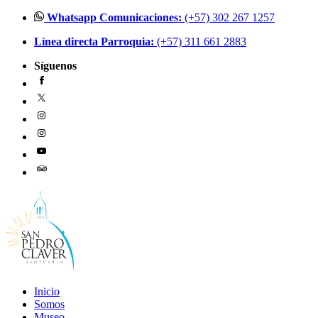
Ir
Whatsapp Comunicaciones:
(+57) 302 267 1257
al
Línea directa Parroquia:
(+57) 311 661 2883
contenido
Síguenos
Inicio
Somos
Museo