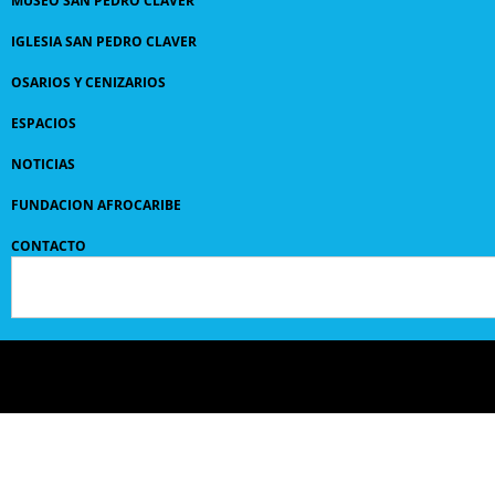
MUSEO SAN PEDRO CLAVER
IGLESIA SAN PEDRO CLAVER
OSARIOS Y CENIZARIOS
ESPACIOS
NOTICIAS
FUNDACION AFROCARIBE
CONTACTO
© 2024 GRUPO
SANPEDROCLAVER
| comunicaciones@sanpedroclaver.co | All Rights
Reserved