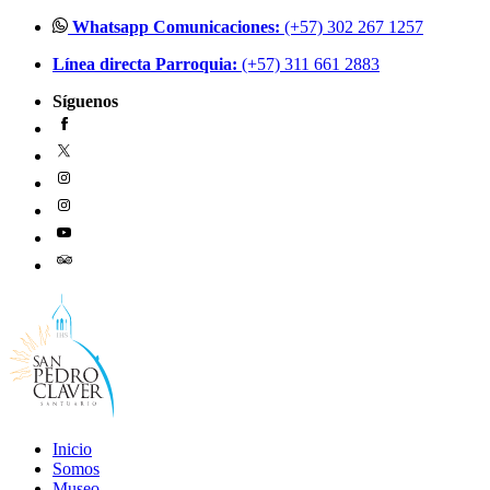
Ir
Whatsapp Comunicaciones:
(+57) 302 267 1257
al
Línea directa Parroquia:
(+57) 311 661 2883
contenido
Síguenos
Inicio
Somos
Museo