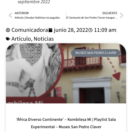
septiembre 2022
ANTERIOR
SIGUIENTE
Artículo | Deudas históricas no pagadas
El Santuario de San Pedro Claver inauguró nueva zona de Osarios y Cenizarios
Comunicadora
junio 28, 2022
11:09 am
Artículo
,
Noticias
MUSEO SAN PEDRO CLAVER
‘África Diverso Continente’ – Kombilesa Mi | Playlist Sala
Experimental – Museo San Pedro Claver