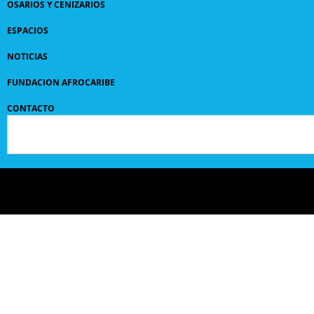
OSARIOS Y CENIZARIOS
ESPACIOS
NOTICIAS
FUNDACION AFROCARIBE
CONTACTO
© 2024 GRUPO
SANPEDROCLAVER
| comunicaciones@sanpedroclaver.co | All Rights
Reserved